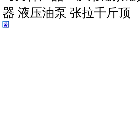
器 液压油泵 张拉千斤顶