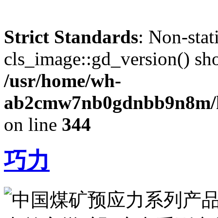
Strict Standards
: Non-sta
cls_image::gd_version() shou
/usr/home/wh-
ab2cmw7nb0gdnbb9n8m/htd
on line
344
巧力